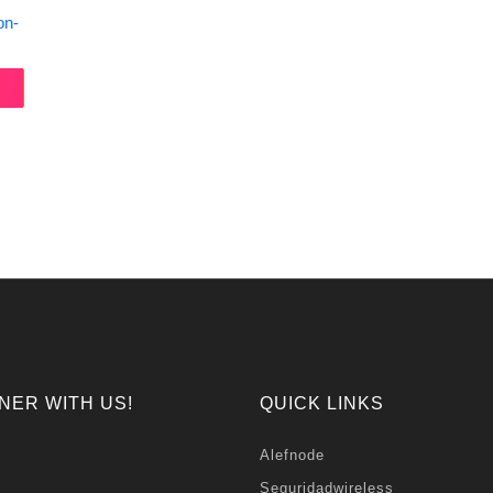
on-
NER WITH US!
QUICK LINKS
Alefnode
Seguridadwireless