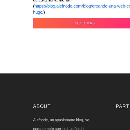
(
https://blog.alefnode.com/blog/creando-una-web-c
hugo/
)
LEER MÁS
ABOUT
PART
Alefnode, un apasionante blog, se
compromete con la difusión del