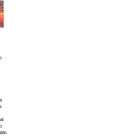
o
a
s
al
o
ablo