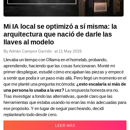
Mi IA local se optimizó a sí misma: la
arquitectura que nació de darle las
llaves al modelo
By
Adrián Campos Garrido
at
11 May 2026
Llevaba un tiempo con Ollama en el homelab, probando,
aprendiendo, haciendo que las cosas funcionaran. Monté mi
primer despliegue, estudié cómo encajaban las piezas y empecé
a sentir que podía ir un paso más allá. Pero llegó un momento en el
que me planté una pregunta incómoda:
¿esto escalaría si más de
una persona lo usaba a la vez?
La respuesta honesta era no.
Tras investigar a fondo las alternativas, quedé claro que las
herramientas que estaba usando no eran las más adecuadas para
ese propósito. Y en lugar de seguir parcheando, decidí
replantearlo todo desde cero.
LEER MÁS