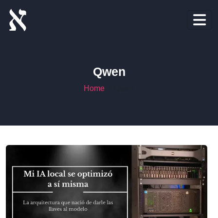
Qwen
Home
Qwen