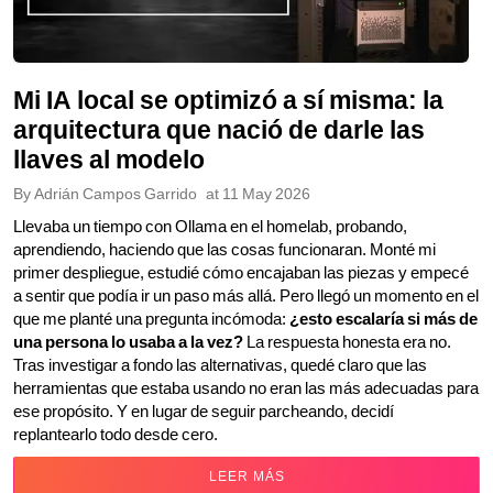
Mi IA local se optimizó a sí misma: la
arquitectura que nació de darle las
llaves al modelo
By
Adrián Campos Garrido
at
11 May 2026
Llevaba un tiempo con Ollama en el homelab, probando,
aprendiendo, haciendo que las cosas funcionaran. Monté mi
primer despliegue, estudié cómo encajaban las piezas y empecé
a sentir que podía ir un paso más allá. Pero llegó un momento en el
que me planté una pregunta incómoda:
¿esto escalaría si más de
una persona lo usaba a la vez?
La respuesta honesta era no.
Tras investigar a fondo las alternativas, quedé claro que las
herramientas que estaba usando no eran las más adecuadas para
ese propósito. Y en lugar de seguir parcheando, decidí
replantearlo todo desde cero.
LEER MÁS