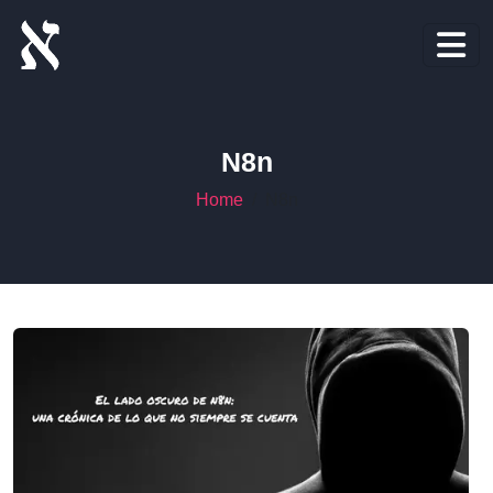
N8n
Home
N8n