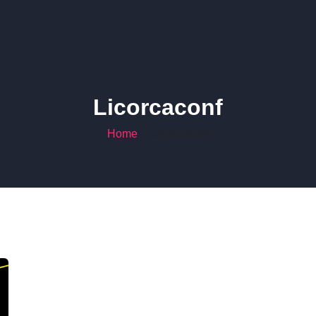
Licorcaconf
Home
Licorcaconf