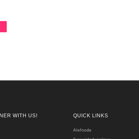
NER WITH US!
QUICK LINKS
Alefnode