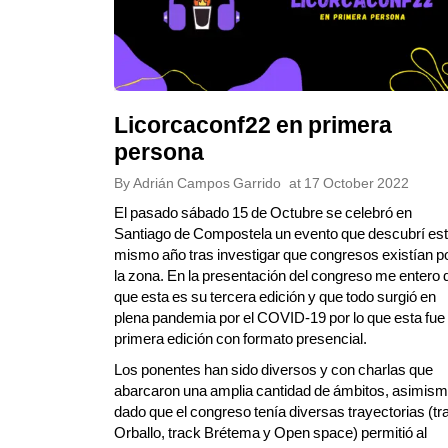
Licorcaconf22 en primera
persona
By
Adrián Campos Garrido
at
17 October 2022
El pasado sábado 15 de Octubre se celebró en
Santiago de Compostela un evento que descubrí es
mismo año tras investigar que congresos existían p
la zona. En la presentación del congreso me entero 
que esta es su tercera edición y que todo surgió en
plena pandemia por el COVID-19 por lo que esta fue 
primera edición con formato presencial.
Los ponentes han sido diversos y con charlas que
abarcaron una amplia cantidad de ámbitos, asimis
dado que el congreso tenía diversas trayectorias (tr
Orballo, track Brétema y Open space) permitió al