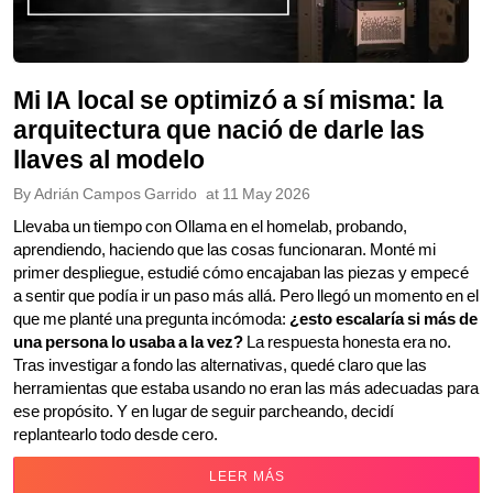
Mi IA local se optimizó a sí misma: la
arquitectura que nació de darle las
llaves al modelo
By
Adrián Campos Garrido
at
11 May 2026
Llevaba un tiempo con Ollama en el homelab, probando,
aprendiendo, haciendo que las cosas funcionaran. Monté mi
primer despliegue, estudié cómo encajaban las piezas y empecé
a sentir que podía ir un paso más allá. Pero llegó un momento en el
que me planté una pregunta incómoda:
¿esto escalaría si más de
una persona lo usaba a la vez?
La respuesta honesta era no.
Tras investigar a fondo las alternativas, quedé claro que las
herramientas que estaba usando no eran las más adecuadas para
ese propósito. Y en lugar de seguir parcheando, decidí
replantearlo todo desde cero.
LEER MÁS